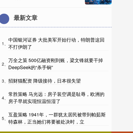
最新文章
中国银河证券 大批美军开始行动，特朗普这回
1、
不打伊朗了
万全之策 500亿融资刚到账，梁文锋就要干掉
2、
DeepSeek的“杀手锏”
招财猫配资 降级接待，日本很失望
3、
常胜策略 马光远：房子装空调是耻辱，欧洲的
4、
房子早就实现恒温恒湿了
互盈策略 1941年，一群犹太居民被带到帕茹斯
5、
特森林，正当她们将要被处决时，立