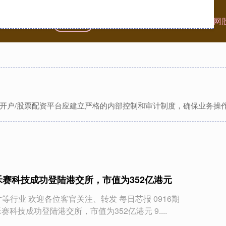
首页
道正网
股票配资入门
股票配资学习网
网开户/股票配资平台应建立严格的内部控制和审计制度，确保业务操
禾赛科技成功登陆港交所，市值为352亿港元
等行业 欢迎各位客官关注、转发 每日芯报 0916期
t--> ❶禾赛科技成功登陆港交所，市值为352亿港元 9....