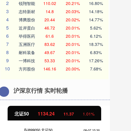
2
锐翔智能
110.02
20.21%
16.80%
3
志特新材
14.8
20.03%
14.18%
4
博腾股份
20.44
20.02%
14.77%
5
近岸蛋白
46.72
20.01%
5.62%
6
毕得医药
61.6
20.01%
6.12%
7
五洲医疗
83.62
20.01%
18.37%
8
耐科装备
49.67
20.01%
6.83%
9
一博科技
53.33
20.01%
17.26%
10
方邦股份
146.16
20.00%
7.68%
沪深京行情 实时轮播
北证50
1134.24
创
11.37
1.01%