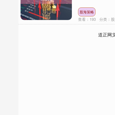
股海策略
查看：
193
分类：
股
道正网
深证成指
14311.01
.68
1.02%
200.89
1