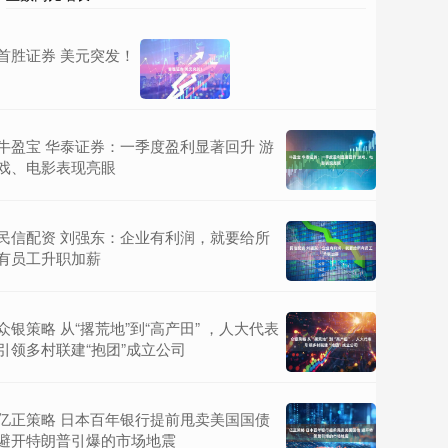
首胜证券 美元突发！
牛盈宝 华泰证券：一季度盈利显著回升 游
戏、电影表现亮眼
民信配资 刘强东：企业有利润，就要给所
有员工升职加薪
众银策略 从“撂荒地”到“高产田” ，人大代表
引领多村联建“抱团”成立公司
亿正策略 日本百年银行提前甩卖美国国债
避开特朗普引爆的市场地震