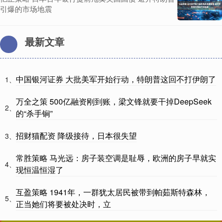
引爆的市场地震
最新文章
中国银河证券 大批美军开始行动，特朗普这回不打伊朗了
1、
万全之策 500亿融资刚到账，梁文锋就要干掉DeepSeek
2、
的“杀手锏”
招财猫配资 降级接待，日本很失望
3、
常胜策略 马光远：房子装空调是耻辱，欧洲的房子早就实
4、
现恒温恒湿了
互盈策略 1941年，一群犹太居民被带到帕茹斯特森林，
5、
正当她们将要被处决时，立