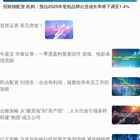
招财猫配资 机构：预估2025年笔电品牌出货成长率将下调至1.4%
首胜证券 美元突发！
牛盈宝 华泰证券：一季度盈利显著回升 游戏、电影表
现亮眼
民信配资 刘强东：企业有利润，就要给所有员工升职
加薪
众银策略 从“撂荒地”到“高产田” ，人大代表引领多村
联建“抱团”成立公司
亿正策略 日本百年银行提前甩卖美国国债 避开特朗普