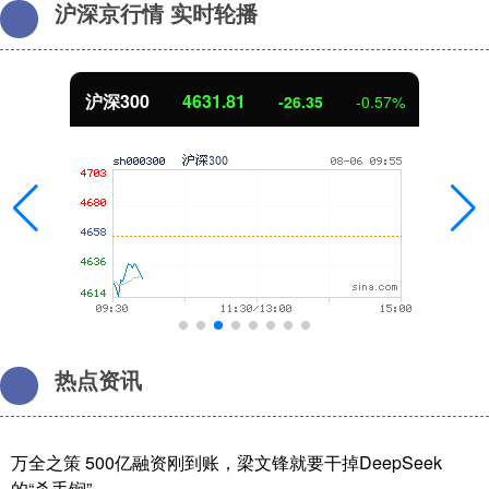
沪深京行情 实时轮播
沪深300
4631.81
-26.35
-0.57%
热点资讯
万全之策 500亿融资刚到账，梁文锋就要干掉DeepSeek
的“杀手锏”