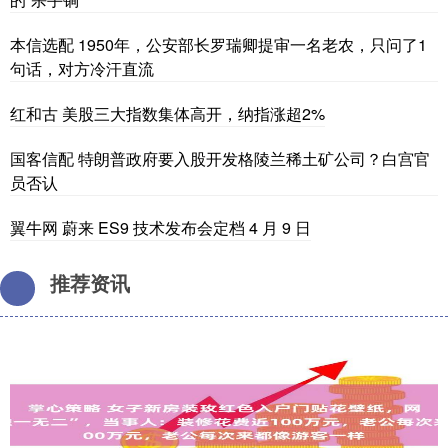
本信选配 1950年，公安部长罗瑞卿提审一名老农，只问了1
句话，对方冷汗直流
红和古 美股三大指数集体高开，纳指涨超2%
国客信配 特朗普政府要入股开发格陵兰稀土矿公司？白宫官
员否认
翼牛网 蔚来 ES9 技术发布会定档 4 月 9 日
推荐资讯