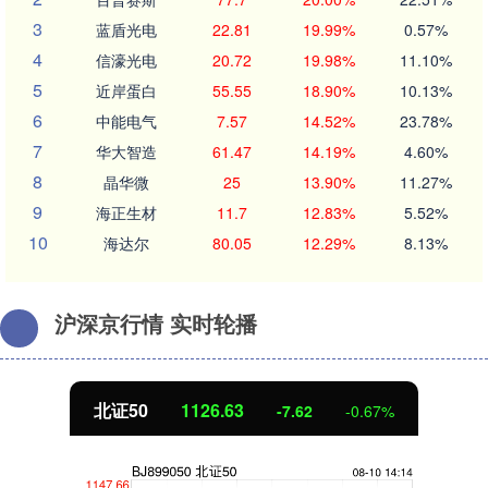
3
蓝盾光电
22.81
19.99%
0.57%
4
信濠光电
20.72
19.98%
11.10%
5
近岸蛋白
55.55
18.90%
10.13%
6
中能电气
7.57
14.52%
23.78%
7
华大智造
61.47
14.19%
4.60%
8
晶华微
25
13.90%
11.27%
9
海正生材
11.7
12.83%
5.52%
10
海达尔
80.05
12.29%
8.13%
沪深京行情 实时轮播
63
创业板指
3520
-7.62
-0.67%