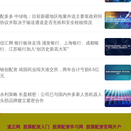
配多多 中绿电：目前新疆地区电量外送主要靠政府间
协议并取决于输送通道是否充裕和安全校核情况
信汇网 银行板块走强 浦发银行、上海银行、成都银
行、江苏银行加入“创历史新高大军”
铭创配资 靖因药业闯关港交所，两年合计亏损6.5亿
元
永利策略 长盈精密：公司已与国内外多家人形机器人
头部品牌建立紧密合作
道正网
股票配资入门
股票配资学习网
股票配资官网开户