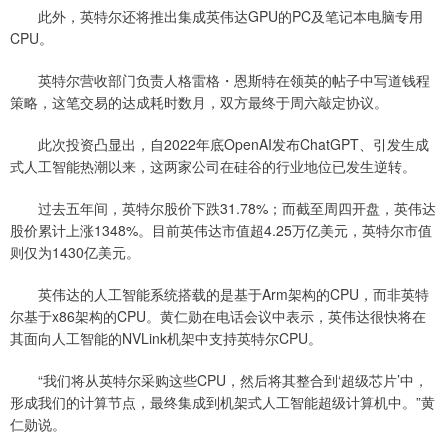
此外，英特尔还将推出集成英伟达GPU的PC及笔记本电脑专用
CPU。
英特尔营收部门负责人格雷格・恩斯特在领英的帖子中写道钱程
策略，这笔交易的达成耗时数月，双方最终于周六敲定协议。
此次投资凸显出，自2022年底OpenAI发布ChatGPT、引发生成
式人工智能热潮以来，这两家公司在硅谷的行业地位已发生逆转。
过去五年间，英特尔股价下跌31.78%；而截至周四开盘，英伟达
股价累计上涨1348%。目前英伟达市值超4.25万亿美元，英特尔市值
则仅为1430亿美元。
英伟达的人工智能系统搭载的是基于Arm架构的CPU，而非英特
尔基于x86架构的CPU。黄仁勋在电话会议中表示，英伟达很快将在
其面向人工智能的NVLink机架中支持英特尔CPU。
“我们将从英特尔采购这些CPU，然后将其整合到‘超级芯片’中，
形成我们的计算节点，最终集成到机架式人工智能超级计算机中。”黄
仁勋说。