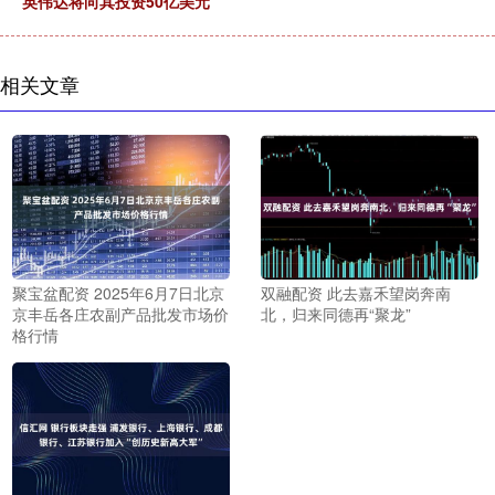
英伟达将向其投资50亿美元
相关文章
聚宝盆配资 2025年6月7日北京
双融配资 此去嘉禾望岗奔南
京丰岳各庄农副产品批发市场价
北，归来同德再“聚龙”
格行情